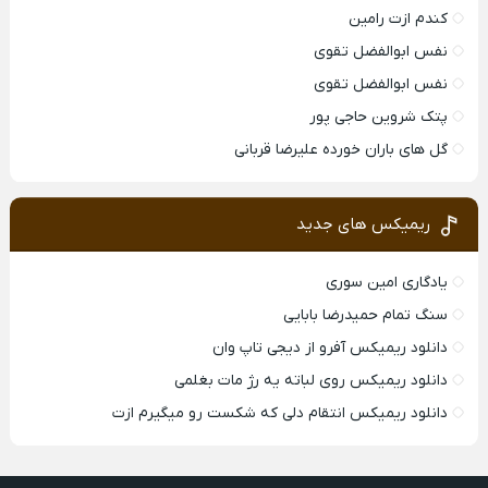
کندم ازت رامین
نفس ابوالفضل تقوی
نفس ابوالفضل تقوی
پتک شروین حاجی پور
گل های باران خورده علیرضا قربانی
ریمیکس های جدید
یادگاری امین سوری
سنگ تمام حمیدرضا بابایی
دانلود ریمیکس آفرو از ديجی تاپ وان
دانلود ریمیکس روی لباته یه رژ مات بغلمی
دانلود ریمیکس انتقام دلی که شکست رو میگیرم ازت