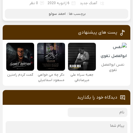
آهنگ جدید
6 ژانویه 2020
0 نظر
برچسب ها :
احمد سولو
پست های پیشنهادی
نفس ابوالفضل
تقوی
جعبه سیاه علی
دگر چه می خواهی
گمت کردم رامتین
میرصادقی
مسعود اسماعیلی
دیدگاه خود را بگذارید