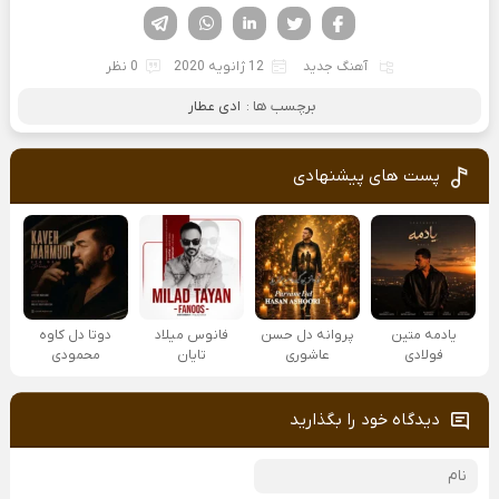
فیسوک
تویتر
لینکدین
واتساپ
تلگرام
آهنگ جدید
12 ژانویه 2020
0 نظر
برچسب ها :
ادی عطار
پست های پیشنهادی
یادمه متین
پروانه دل حسن
فانوس میلاد
دوتا دل کاوه
فولادی
عاشوری
تایان
محمودی
دیدگاه خود را بگذارید