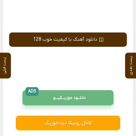
دانلود آهنگ با کیفیت خوب 128
پست بعدی
پست قبلی
ADS
دانلــود موزیــکیـــو
کانال روبیکا دیتا موزیک