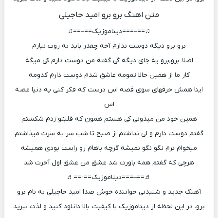
متن اهنگ برو برو امید حاجیلی
♫==–===دیتاموزیک==–==♫
برو برو دیگه دوست ندارم آخه چقدر باید به روت نیارم
اصلا برو,برو یه جای دیگه گی گفته من دوست دارم کی میگه
کار ما از همین حالا تمومه عاشق شدم دوست دارم کدومه
اینا همش حرفهای سوی قصه اس درست که فکر کنی یه دنیا غصه
اس
همین خود من میدونی کی هستم همون که قلبتو زدم شکستم
گفتم دوست دارم و لی نداشتم از صبح تا شب سر به سرت میذاشتم
میخوام برم نگو نگو نمیشه گرچه باهام رو راست بودی همیشه
هرچی که گفتم همه باورت شد عشق من عشق اول آخرت شد
♬==–===دیتاموزیک==-==♬
آهنگ جدید و شنیدنی خواننده خوش صدا امید حاجیلی به نام برو
برو. در این لحظه از دیتاموزیک با کیفیت بالا دانلود کنید و لذت ببرید