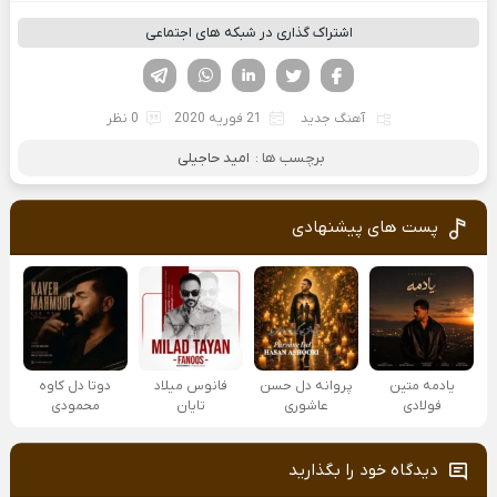
اشتراک گذاری در شبکه های اجتماعی
فیسوک
تویتر
لینکدین
واتساپ
تلگرام
آهنگ جدید
21 فوریه 2020
0 نظر
برچسب ها :
امید حاجیلی
پست های پیشنهادی
یادمه متین
پروانه دل حسن
فانوس میلاد
دوتا دل کاوه
فولادی
عاشوری
تایان
محمودی
دیدگاه خود را بگذارید