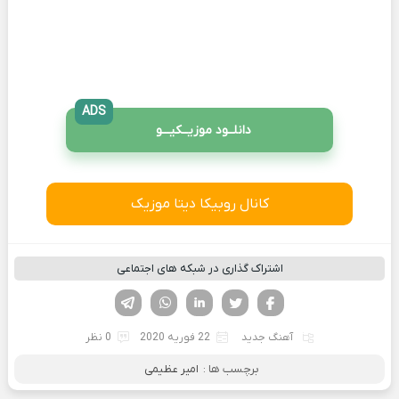
ADS
دانلــود موزیــکیـــو
کانال روبیکا دیتا موزیک
اشتراک گذاری در شبکه های اجتماعی
فیسوک
تویتر
لینکدین
واتساپ
تلگرام
آهنگ جدید
22 فوریه 2020
0 نظر
برچسب ها :
امیر عظیمی