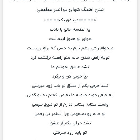
متن اهنگ هوای تو امیر عظیمی
♫==–===دیتاموزیک==–==♫
یه عکسه خالی با یادت
هوای تو هنوز اینجاست
میخوام راهی بشم بازم به حسی که برام زیباست
تویه راهی شدن حالم منو راهیه برگشت کرد
نشد عاشق بمونیم ما
بیا خوبی کن و برگرد
نشد حرفی بگم از عشق تو باید زود میرفتی
یه حرفی موند میونه ما نه من گفتم نه تو گفتی
واست بیتابه بیتابم ندارم از تو هیچ سهمی
تو حالم رو نمیفهمی چرا اینقدر بی رحمی
نشد حرفی بگم از عشق
تو باید زود میرفتی