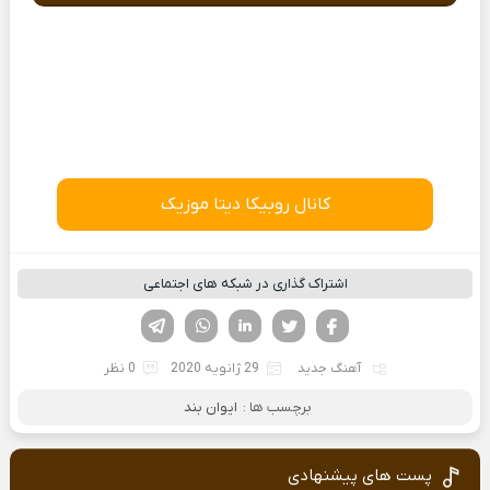
کانال روبیکا دیتا موزیک
اشتراک گذاری در شبکه های اجتماعی
فیسوک
تویتر
لینکدین
واتساپ
تلگرام
آهنگ جدید
29 ژانویه 2020
0 نظر
برچسب ها :
ایوان بند
پست های پیشنهادی