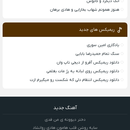
انگ دیگرد و کابوس
هنوز همونم شهاب بخارایی و هادی برهان
ریمیکس های جدید
یادگاری امین سوری
سنگ تمام حمیدرضا بابایی
دانلود ریمیکس آفرو از ديجی تاپ وان
دانلود ریمیکس روی لباته یه رژ مات بغلمی
دانلود ریمیکس انتقام دلی که شکست رو میگیرم ازت
آهنگ جدید
دختر دیوونه ی من فدی
سایه روشن قلب هامون هادی روانشاد