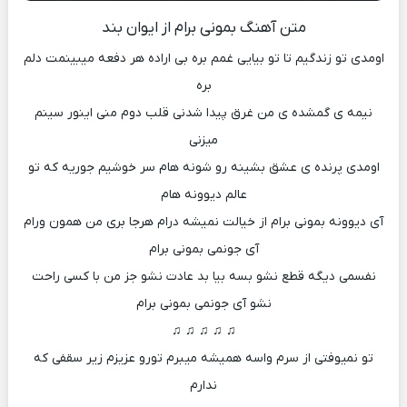
متن آهنگ بمونی برام از ایوان بند
اومدی تو زندگیم تا تو بیایی غمم بره بی اراده هر دفعه میبینمت دلم
بره
نیمه ی گمشده ی من غرق پیدا شدنی قلب دوم منی اینور سینم
میزنی
اومدی پرنده ی عشق بشینه رو شونه هام سر خوشیم جوریه که تو
عالم دیوونه هام
آی دیوونه بمونی برام از خیالت نمیشه درام هرجا بری من همون ورام
آی جونمی بمونی برام
نفسمی دیگه قطع نشو بسه بیا بد عادت نشو جز من با کسی راحت
نشو آی جونمی بمونی برام
♫ ♫ ♫ ♫ ♫
تو نمیوفتی از سرم واسه همیشه میبرم تورو عزیزم زیر سقفی که
ندارم