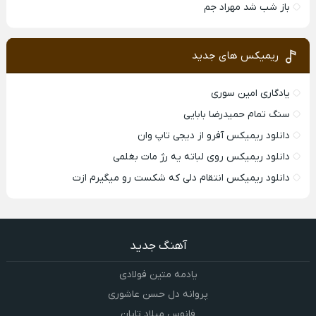
باز شب شد مهراد جم
ریمیکس های جدید
یادگاری امین سوری
سنگ تمام حمیدرضا بابایی
دانلود ریمیکس آفرو از ديجی تاپ وان
دانلود ریمیکس روی لباته یه رژ مات بغلمی
دانلود ریمیکس انتقام دلی که شکست رو میگیرم ازت
آهنگ جدید
یادمه متین فولادی
پروانه دل حسن عاشوری
فانوس میلاد تایان