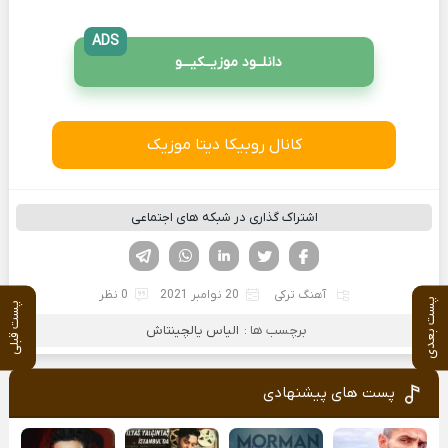
ADS
دانلــود موزیــکیـــو
کانال روبیکا دیتا موزیک
اشتراک گذاری در شبکه های اجتماعی
فیسوک
تویتر
لینکدین
واتساپ
تلگرام
آهنگ ترکی
20 نوامبر 2021
0 نظر
پست بعدی
پست قبلی
برچسب ها :
الیاس یالچینتاش
پست های پیشنهادی