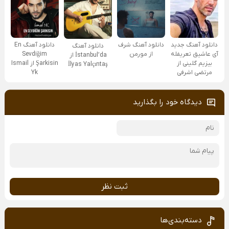
دانلود آهنگ جدید
دانلود آهنگ شرف
دانلود آهنگ En
دانلود آهنگ
آی عاشیق تعریفله
از مورمن
Sevdiğim
İstanbul’da از
بیزیم گلینی از
Şarkisin از Ismail
İlyas Yalçıntaş
مرتضی اشرفی
Yk
دیدگاه خود را بگذارید
ثبت نظر
دسته‌بندی‌ها