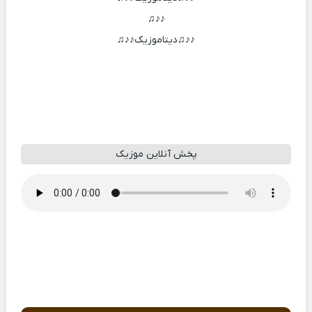
♪♪♫
♪♪♫دیتاموزیک♪♪♫
پخش آنلاین موزیک