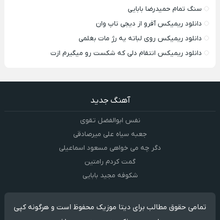
سنگ تمام حمیدرضا بابایی
دانلود ریمیکس آفرو از ديجی تاپ وان
دانلود ریمیکس روی لباته یه رژ مات بغلمی
دانلود ریمیکس انتقام دلی که شکست رو میگیرم ازت
آهنگ جدید
نفس ابوالفضل تقوی
جعبه سیاه علی میرصادقی
دگر چه می خواهی مسعود اسماعیلی
گمت کردم رامتین
شکوفه مجید بابایی
تمامی حقوق مطالب برای دیتا موزیک محفوظ است و هرگونه کپی