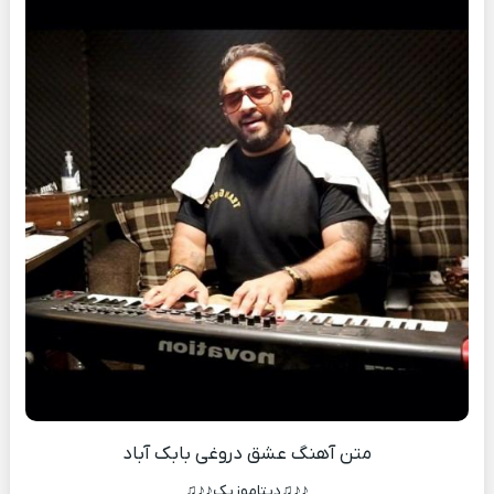
متن آهنگ عشق دروغی بابک آباد
♪♪♫دیتاموزیک♪♪♫