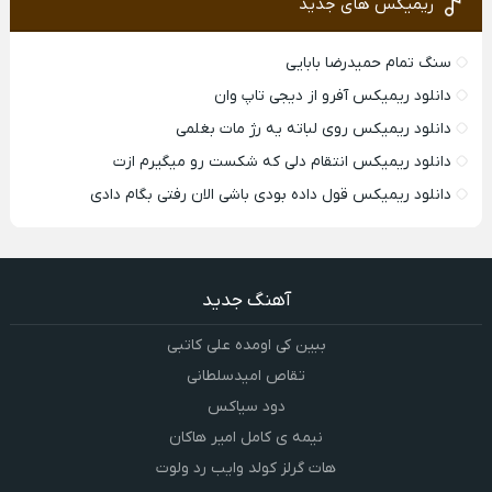
ریمیکس های جدید
سنگ تمام حمیدرضا بابایی
دانلود ریمیکس آفرو از ديجی تاپ وان
دانلود ریمیکس روی لباته یه رژ مات بغلمی
دانلود ریمیکس انتقام دلی که شکست رو میگیرم ازت
دانلود ریمیکس قول داده بودی باشی الان رفتی بگام دادی
آهنگ جدید
ببین کی اومده علی کاتبی
تقاص امیدسلطانی
دود سیاکس
نیمه ی کامل امیر هاکان
هات گرلز کولد وایب رد ولوت