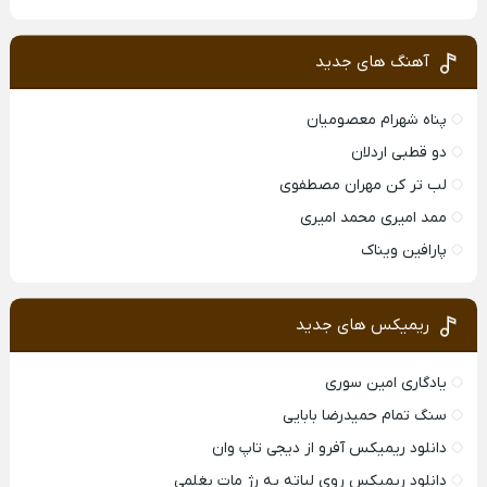
آهنگ های جدید
پناه شهرام معصومیان
دو قطبی اردلان
لب تر کن مهران مصطفوی
ممد امیری محمد امیری
پارافین ویناک
ریمیکس های جدید
یادگاری امین سوری
سنگ تمام حمیدرضا بابایی
دانلود ریمیکس آفرو از ديجی تاپ وان
دانلود ریمیکس روی لباته یه رژ مات بغلمی