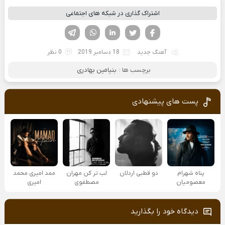
اشتراک گذاری در شبکه های اجتماعی
فیسوک
تویتر
لینکدین
واتساپ
تلگرام
آهنگ جدید
18 دسامبر 2019
0 نظر
برچسب ها :
بنیامین بهادری
پست های پیشنهادی
پناه شهرام
دو قطبی اردلان
لب تر کن مهران
ممد امیری محمد
معصومیان
مصطفوی
امیری
دیدگاه خود را بگذارید