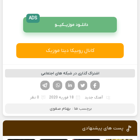
ADS
دانلــود موزیــکیـــو
کانال روبیکا دیتا موزیک
اشتراک گذاری در شبکه های اجتماعی
فیسوک
تویتر
لینکدین
واتساپ
تلگرام
آهنگ جدید
18 فوریه 2020
0 نظر
برچسب ها :
بهنام صفوی
پست های پیشنهادی