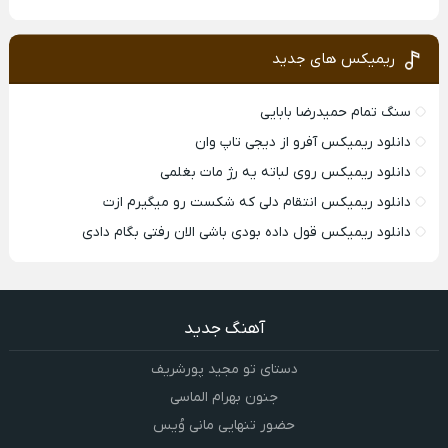
ریمیکس های جدید
سنگ تمام حمیدرضا بابایی
دانلود ریمیکس آفرو از ديجی تاپ وان
دانلود ریمیکس روی لباته یه رژ مات بغلمی
دانلود ریمیکس انتقام دلی که شکست رو میگیرم ازت
دانلود ریمیکس قول داده بودی باشی الان رفتی بگام دادی
آهنگ جدید
دستای تو مجید پورشریف
جنون بهرام الماسی
حضور تنهایی مانی وُیس