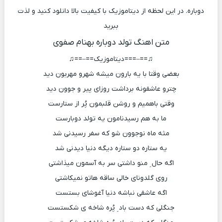
دوباره. در این لحظه از دیتاموزیک با کیفیت بالا دانلود کنید و لذت
ببرید
متن اهنگ تولد دوباره بهنام صفوی
♫==–===دیتاموزیک==–==♫
بعضی وقتا با یه بارون میشه شهرو مهربون دید
چترو عاشقونه برداشت روزای پیر و جوون دید
وقتی باهمیم و روشن قلبمون پُر از ستارست
ما به هم رسیدنامون یه تولد دوبارست
مثه ماه نوجوون شو که سفر رسیدنی شد
یه ستاره دو ستاره دیگه دنیا دیدنی شد
اگه حال ِ منو داشتی سر به آسمون میذاشتی
روی گلدونای خالی ساقه هاتو نمیکاشتی
اگه عاشقی نباشه دنیا آغوشای بستست
جنگلی که دست باد ِ پُره شاخه ی شکستست