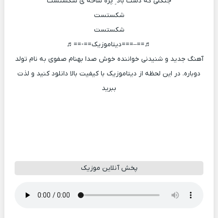
جنگلی که دست باد ِ پُره شاخه ی شکستست
شکستست
شکستست
♬==–===دیتاموزیک==-==♬
آهنگ جدید و شنیدنی خواننده خوش صدا بهنام صفوی به نام تولد
دوباره. در این لحظه از دیتاموزیک با کیفیت بالا دانلود کنید و لذت
ببرید
پخش آنلاین موزیک