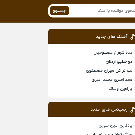
جستجو
آهنگ های جدید
پناه شهرام معصومیان
دو قطبی اردلان
لب تر کن مهران مصطفوی
ممد امیری محمد امیری
پارافین ویناک
ریمیکس های جدید
یادگاری امین سوری
سنگ تمام حمیدرضا بابایی