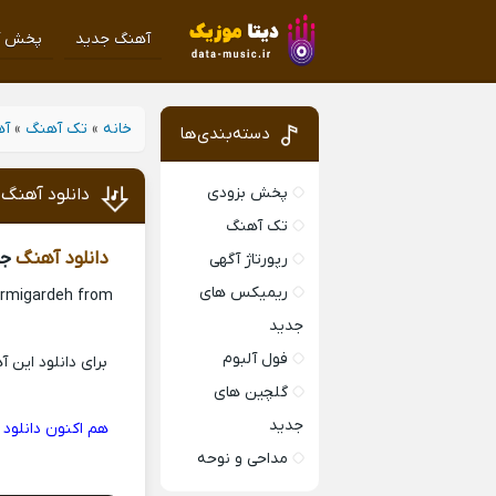
آهنگ جدید
پخش آ
خانه
»
تک آهنگ
»
آه
دسته‌بندی‌ها
پخش بزودی
دانلود آهنگ 
تک آهنگ
دانلود آهنگ
جد
رپورتاژ آگهی
ریمیکس های
armigardeh from
جدید
فول آلبوم
برای دانلود این 
گلچین های
جدید
مداحی و نوحه