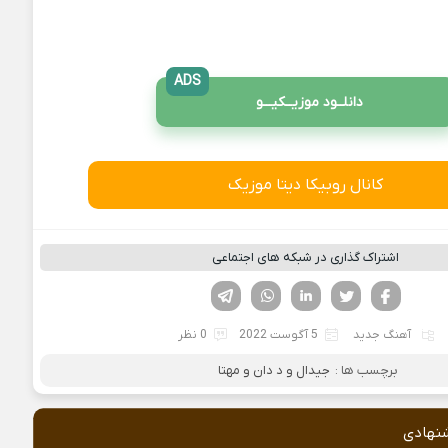
ADS
دانلــود موزیــکیـــو
کانال روبیکا دیتا موزیک
اشتراک گذاری در شبکه های اجتماعی
فیسوک
تویتر
لینکدین
واتساپ
تلگرام
آهنگ جدید
5 آگوست 2022
0 نظر
برچسب ها :
جیدال و د دان و مهتا
نهادی