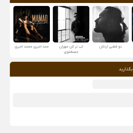
دو قطبی اردلان
لب تر کن مهران
ممد امیری محمد امیری
مصطفوی
بگذارید