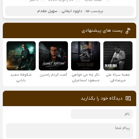
آهنگ جدید
23 ژانویه 2020
0 نظر
برچسب ها :
داوود ایمانی
،
سهیل مقدم
پست های پیشنهادی
جعبه سیاه علی
دگر چه می خواهی
گمت کردم رامتین
شکوفه مجید
میرصادقی
مسعود اسماعیلی
بابایی
دیدگاه خود را بگذارید