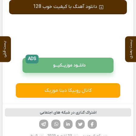
دانلود آهنگ با کیفیت خوب 128
پست بعدی
پست قبلی
ADS
دانلــود موزیــکیـــو
کانال روبیکا دیتا موزیک
اشتراک گذاری در شبکه های اجتماعی
فیسوک
تویتر
لینکدین
واتساپ
تلگرام