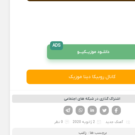
ADS
دانلــود موزیــکیـــو
کانال روبیکا دیتا موزیک
اشتراک گذاری در شبکه های اجتماعی
فیسوک
تویتر
لینکدین
واتساپ
تلگرام
آهنگ جدید
2 ژانویه 2020
0 نظر
برچسب ها :
راغب