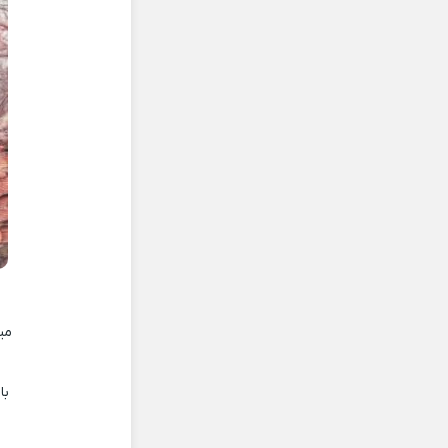
می
با