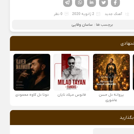
فیسوک
تویتر
لینکدین
واتساپ
تلگرام
آهنگ جدید
2 ژانویه 2020
0 نظر
برچسب ها :
ساسان وفایی
نهادی
پروانه دل حسن
فانوس میلاد تایان
دوتا دل کاوه محمودی
عاشوری
بگذارید