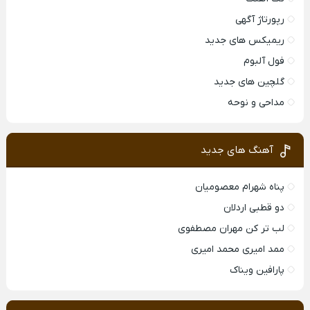
رپورتاژ آگهی
ریمیکس های جدید
فول آلبوم
گلچین های جدید
مداحی و نوحه
آهنگ های جدید
پناه شهرام معصومیان
دو قطبی اردلان
لب تر کن مهران مصطفوی
ممد امیری محمد امیری
پارافین ویناک