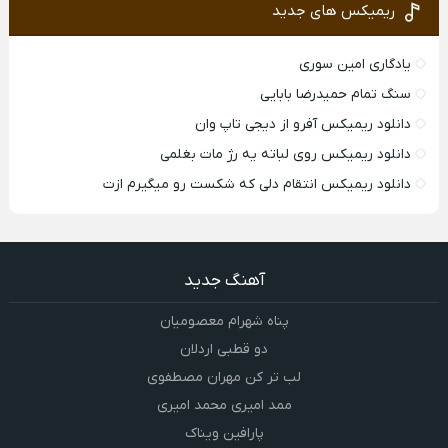
ریمیکس های جدید
یادگاری امین سوری
سنگ تمام حمیدرضا بابایی
دانلود ریمیکس آفرو از ديجی تاپ وان
دانلود ریمیکس روی لباته یه رژ مات بغلمی
دانلود ریمیکس انتقام دلی که شکست رو میگیرم ازت
آهنگ جدید
پناه شهرام معصومیان
دو قطبی اردلان
لب تر کن مهران مصطفوی
ممد امیری محمد امیری
پارافین ویناک