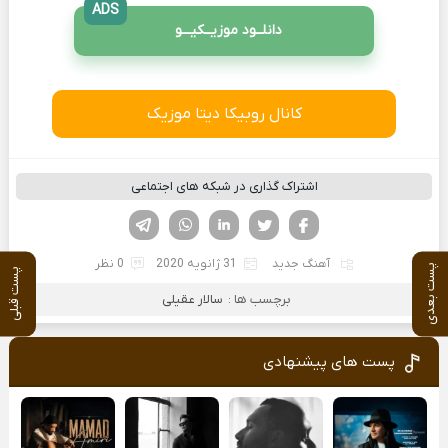
ADS
دانلــود موزیــکیـــو
کانال روبیکا دیتا موزیک
اشتراک گذاری در شبکه های اجتماعی
فیسوک
تویتر
لینکدین
واتساپ
تلگرام
آهنگ جدید
31 ژانویه 2020
0 نظر
پست بعدی
پست قبلی
برچسب ها :
سالار عقیلی
پست های پیشنهادی