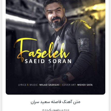
متن آهنگ فاصله سعید سران
♪♪♫دیتاموزیک♪♪♫