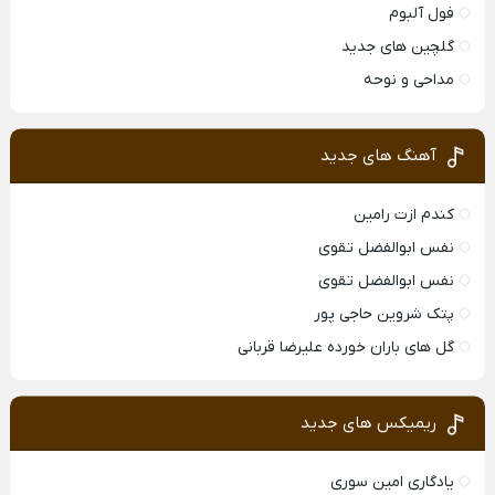
فول آلبوم
گلچین های جدید
مداحی و نوحه
آهنگ های جدید
کندم ازت رامین
نفس ابوالفضل تقوی
نفس ابوالفضل تقوی
پتک شروین حاجی پور
گل های باران خورده علیرضا قربانی
ریمیکس های جدید
یادگاری امین سوری