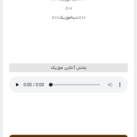
♪♪♫
♪♪♫دیتاموزیک♪♪♫
پخش آنلاین موزیک