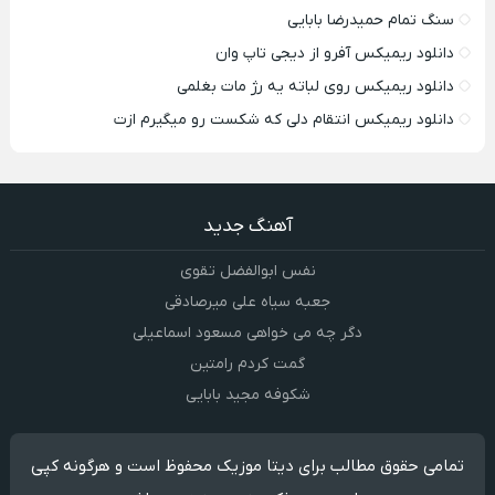
سنگ تمام حمیدرضا بابایی
دانلود ریمیکس آفرو از ديجی تاپ وان
دانلود ریمیکس روی لباته یه رژ مات بغلمی
دانلود ریمیکس انتقام دلی که شکست رو میگیرم ازت
آهنگ جدید
نفس ابوالفضل تقوی
جعبه سیاه علی میرصادقی
دگر چه می خواهی مسعود اسماعیلی
گمت کردم رامتین
شکوفه مجید بابایی
تمامی حقوق مطالب برای دیتا موزیک محفوظ است و هرگونه کپی