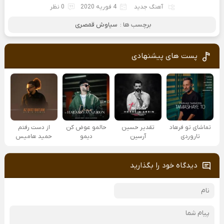
آهنگ جدید
4 فوریه 2020
0 نظر
برچسب ها :
سیاوش قمصری
پست های پیشنهادی
تماشای تو فرهاد
تقدیر حسین
حالمو عوض کن
از دست رفتم
تاروردی
آرسین
دیمو
حمید هامیس
دیدگاه خود را بگذارید