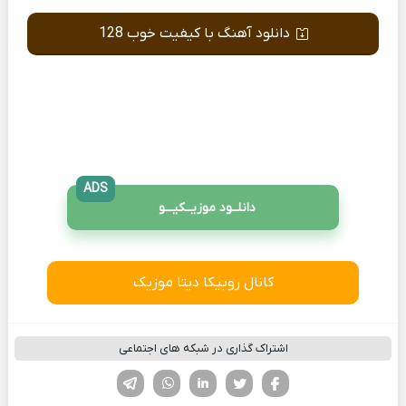
دانلود آهنگ با کیفیت خوب 128
ADS
دانلــود موزیــکیـــو
کانال روبیکا دیتا موزیک
اشتراک گذاری در شبکه های اجتماعی
فیسوک
تویتر
لینکدین
واتساپ
تلگرام