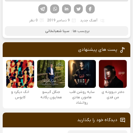
فیسوک
تویتر
لینکدین
واتساپ
تلگرام
آهنگ جدید
9 دسامبر 2019
0 نظر
برچسب ها :
سینا شعبانخانی
پست های پیشنهادی
دختر دیوونه ی
سایه روشن قلب
جنگل گیسو
انگ دیگرد و
من فدی
هامون هادی
همایون یگانه
کابوس
روانشاد
دیدگاه خود را بگذارید