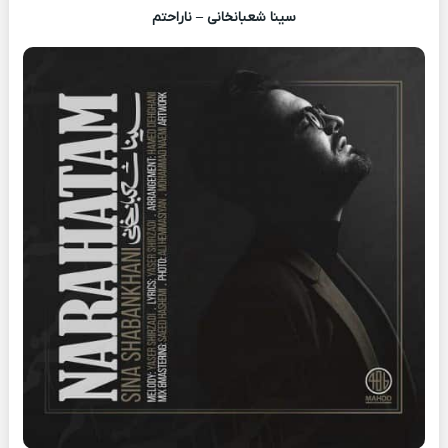
سینا شعبانخانی – ناراحتم