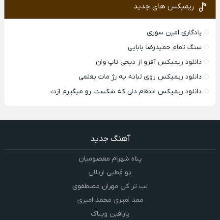
ریمیکس های جدید
یادگاری امین سوری
سنگ تمام حمیدرضا بابایی
دانلود ریمیکس آفرو از ديجی تاپ وان
دانلود ریمیکس روی لباته یه رژ مات بغلمی
دانلود ریمیکس انتقام دلی که شکست رو میگیرم ازت
آهنگ جدید
پناه شهرام معصومیان
دو قطبی اردلان
لب تر کن مهران مصطفوی
ممد امیری محمد امیری
پارافین ویناک