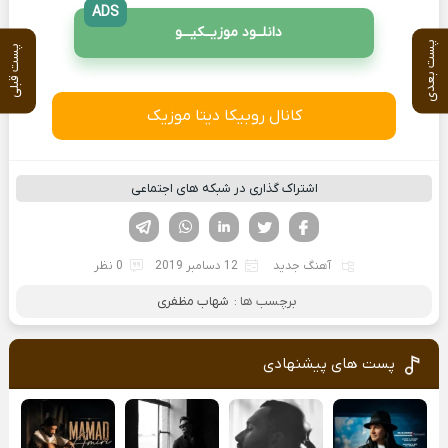
ADS
دانلــود موزیــکیـــو
پست بعدی
پست قبلی
کانال روبیکا دیتا موزیک
اشتراک گذاری در شبکه های اجتماعی
فیسوک
تویتر
لینکدین
واتساپ
تلگرام
آهنگ جدید
12 دسامبر 2019
0 نظر
برچسب ها :
شهاب مظفری
پست های پیشنهادی