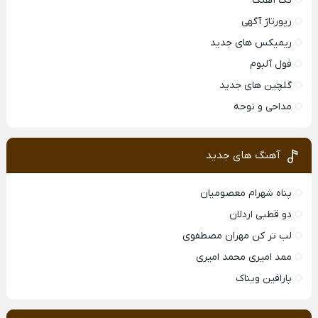
تک آهنگ
رپورتاژ آگهی
ریمیکس های جدید
فول آلبوم
گلچین های جدید
مداحی و نوحه
آهنگ های جدید
پناه شهرام معصومیان
دو قطبی اردلان
لب تر کن مهران مصطفوی
ممد امیری محمد امیری
پارافین ویناک