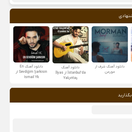
نهادی
دانلود آهنگ شرف از
دانلود آهنگ En
دانلود آهنگ
مورمن
Sevdiğim Şarkisin از
İstanbul’da از İlyas
Ismail Yk
Yalçıntaş
بگذارید