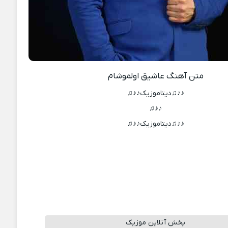
متن آهنگ عاشیق اولموشام
♪♪♫دیتاموزیک♪♪♫
♪♪♫
♪♪♫دیتاموزیک♪♪♫
پخش آنلاین موزیک