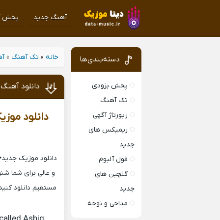
آهنگ جدید
پخش آ
خانه
»
تک آهنگ
»
آه
دسته‌بندی‌ها
پخش بزودی
دانلود آهنگ 
تک آهنگ
رپورتاژ آگهی
دانلود موزی
ریمیکس های
جدید
دانلود موزیک جدید
<
فول آلبوم
و عالی برای شما شن
گلچین های
مستقیم دانلود کنید 
جدید
مداحی و نوحه
alled Ashig