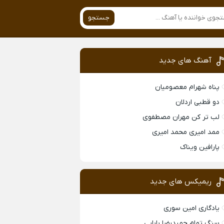
جستجو
آهنگ های جدید
پناه شهرام معصومیان
دو قطبی اردلان
لب تر کن مهران مصطفوی
ممد امیری محمد امیری
پارافین ویناک
ریمیکس های جدید
یادگاری امین سوری
سنگ تمام حمیدرضا بابایی