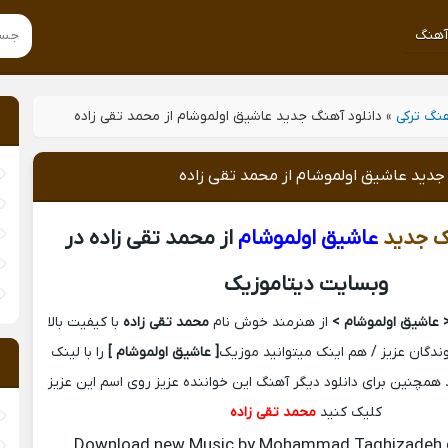
هنگ
نگ ترکی
»
دانلود آهنگ جدید عاشیق اولموشام از محمد تقی زاده
جدید عاشیق اولموشام از محمد تقی زاده
ک جدید
عاشیق اولموشام
از محمد تقی زاده در
وبسایت دیتاموزیک
 عاشیق اولموشام >
از هنرمند خوش نام
محمد تقی زاده
با کیفیت بالا
وندگان عزیز / هم اینک میتوانید موزیک
[ عاشیق اولموشام ]
را با لینک
همچنین برای دانلود دیگر آهنگ این خواننده عزیز روی اسم این عزیز
کلیک کنید
محمد تقی زاده
Download new Music by Mohammad Taghizadeh c