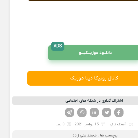
ADS
دانلــود موزیــکیـــو
کانال روبیکا دیتا موزیک
اشتراک گذاری در شبکه های اجتماعی
فیسوک
تویتر
لینکدین
واتساپ
تلگرام
آهنگ ترکی
15 نوامبر 2021
0 نظر
برچسب ها :
محمد تقی زاده