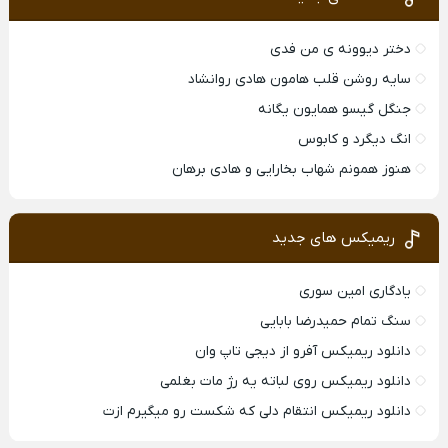
دختر دیوونه ی من فدی
سایه روشن قلب هامون هادی روانشاد
جنگل گیسو همایون یگانه
انگ دیگرد و کابوس
هنوز همونم شهاب بخارایی و هادی برهان
ریمیکس های جدید
یادگاری امین سوری
سنگ تمام حمیدرضا بابایی
دانلود ریمیکس آفرو از ديجی تاپ وان
دانلود ریمیکس روی لباته یه رژ مات بغلمی
دانلود ریمیکس انتقام دلی که شکست رو میگیرم ازت