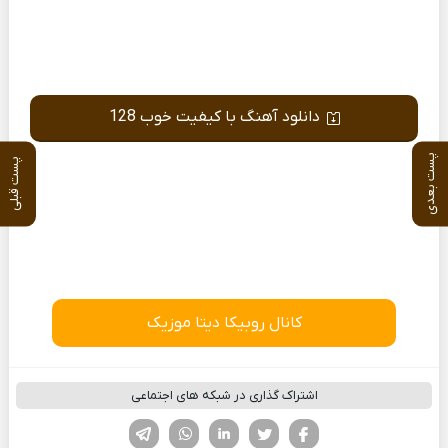
دانلود آهنگ با کیفیت خوب 128
پست بعدی
پست قبلی
کانال روبیکا دیتا موزیک
اشتراک گذاری در شبکه های اجتماعی
فیسوک
تویتر
لینکدین
واتساپ
تلگرام