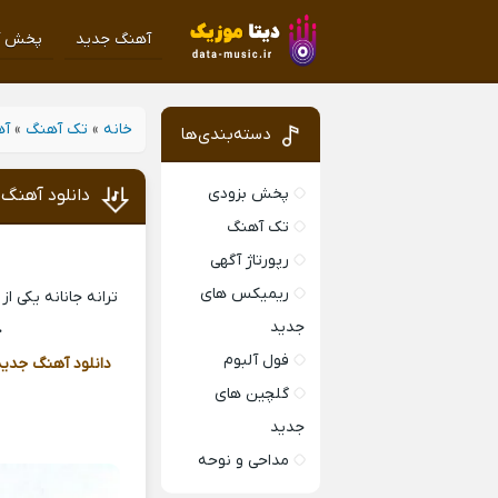
آهنگ جدید
پخش آ
خانه
»
تک آهنگ
»
آه
دسته‌بندی‌ها
پخش بزودی
دانلود آهنگ ج
تک آهنگ
رپورتاژ آگهی
ریمیکس های
ترانه جانانه یکی ا
جدید
ج
فول آلبوم
دانلود آهنگ جدید
گلچین های
جدید
مداحی و نوحه