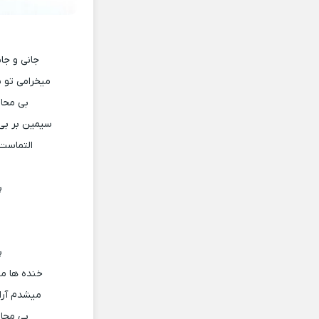
جانی و جان
میخرامی تو 
بی محاب
سیمین بر بی 
التماست ک
پ
پ
خنده ها می
میشدم آرا
بی محاب