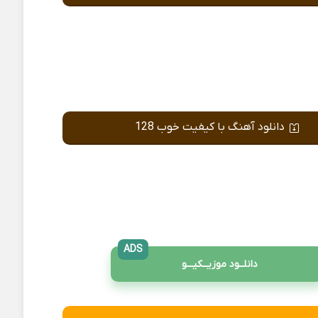
دانلود آهنگ با کیفیت خوب 128
ADS
دانلــود موزیــکیـــو