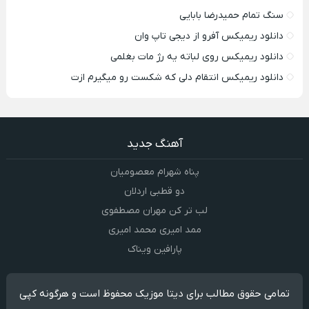
سنگ تمام حمیدرضا بابایی
دانلود ریمیکس آفرو از ديجی تاپ وان
دانلود ریمیکس روی لباته یه رژ مات بغلمی
دانلود ریمیکس انتقام دلی که شکست رو میگیرم ازت
آهنگ جدید
پناه شهرام معصومیان
دو قطبی اردلان
لب تر کن مهران مصطفوی
ممد امیری محمد امیری
پارافین ویناک
تمامی حقوق مطالب برای دیتا موزیک محفوظ است و هرگونه کپی