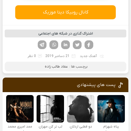
کانال روبیکا دیتا موزیک
اشتراک گذاری در شبکه های اجتماعی
فیسوک
تویتر
لینکدین
واتساپ
تلگرام
آهنگ جدید
21 دسامبر 2019
0 نظر
برچسب ها :
عماد طالب زاده
پست های پیشنهادی
پناه شهرام
دو قطبی اردلان
لب تر کن مهران
ممد امیری محمد