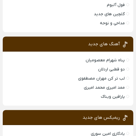
فول آلبوم
گلچین های جدید
مداحی و نوحه
آهنگ های جدید
پناه شهرام معصومیان
دو قطبی اردلان
لب تر کن مهران مصطفوی
ممد امیری محمد امیری
پارافین ویناک
ریمیکس های جدید
یادگاری امین سوری