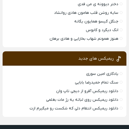
دختر دیوونه ی من فدی
سایه روشن قلب هامون هادی روانشاد
جنگل گیسو همایون یگانه
انگ دیگرد و کابوس
هنوز همونم شهاب بخارایی و هادی برهان
ریمیکس های جدید
یادگاری امین سوری
سنگ تمام حمیدرضا بابایی
دانلود ریمیکس آفرو از ديجی تاپ وان
دانلود ریمیکس روی لباته یه رژ مات بغلمی
دانلود ریمیکس انتقام دلی که شکست رو میگیرم ازت