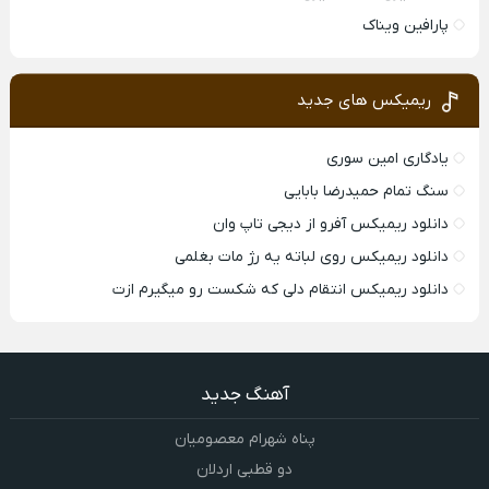
پارافین ویناک
ریمیکس های جدید
یادگاری امین سوری
سنگ تمام حمیدرضا بابایی
دانلود ریمیکس آفرو از ديجی تاپ وان
دانلود ریمیکس روی لباته یه رژ مات بغلمی
دانلود ریمیکس انتقام دلی که شکست رو میگیرم ازت
آهنگ جدید
پناه شهرام معصومیان
دو قطبی اردلان