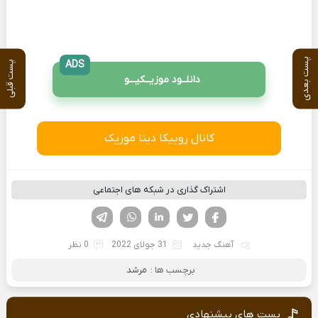
پست بعدی
ADS
پست قبلی
دانلــود موزیــکیـــو
کانال روبیکا دیتا موزیک
اشتراک گذاری در شبکه های اجتماعی
فیسوک
تویتر
لینکدین
واتساپ
تلگرام
آهنگ جدید
31 جولای 2022
0 نظر
برچسب ها :
مرشد
پست های پیشنهادی