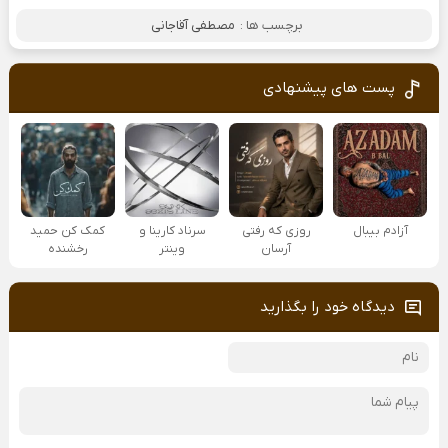
برچسب ها :
مصطفی آقاجانی
پست های پیشنهادی
آزادم بیبال
روزی که رفتی
سرناد کارینا و
کمک کن حمید
آرسان
وینتر
رخشنده
دیدگاه خود را بگذارید