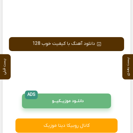
دانلود آهنگ با کیفیت خوب 128
پست بعدی
پست قبلی
ADS
دانلــود موزیــکیـــو
کانال روبیکا دیتا موزیک