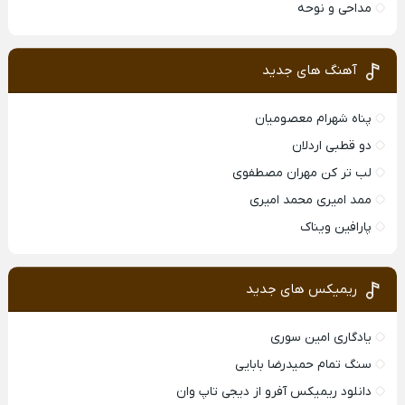
مداحی و نوحه
آهنگ های جدید
پناه شهرام معصومیان
دو قطبی اردلان
لب تر کن مهران مصطفوی
ممد امیری محمد امیری
پارافین ویناک
ریمیکس های جدید
یادگاری امین سوری
سنگ تمام حمیدرضا بابایی
دانلود ریمیکس آفرو از ديجی تاپ وان