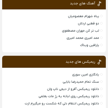
آهنگ های جدید
پناه شهرام معصومیان
دو قطبی اردلان
لب تر کن مهران مصطفوی
ممد امیری محمد امیری
پارافین ویناک
ریمیکس های جدید
یادگاری امین سوری
سنگ تمام حمیدرضا بابایی
دانلود ریمیکس آفرو از ديجی تاپ وان
دانلود ریمیکس روی لباته یه رژ مات بغلمی
دانلود ریمیکس انتقام دلی که شکست رو میگیرم ازت