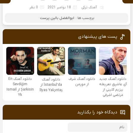
آهنگ ترکی
18 نوامبر 2021
0 نظر
برچسب ها :
ابوالفضل بالین پرست
پست های پیشنهادی
دانلود آهنگ جدید
دانلود آهنگ شرف
دانلود آهنگ En
دانلود آهنگ
آی عاشیق تعریفله
از مورمن
Sevdiğim
İstanbul’da از
بیزیم گلینی از
Şarkisin از Ismail
İlyas Yalçıntaş
مرتضی اشرفی
Yk
دیدگاه خود را بگذارید