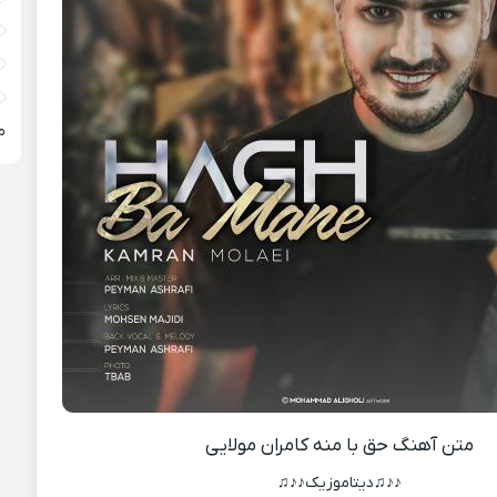
م
متن آهنگ حق با منه کامران مولایی
♪♪♫دیتاموزیک♪♪♫