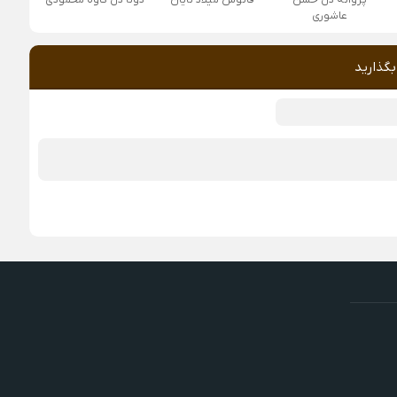
پروانه دل حسن
فانوس میلاد تایان
دوتا دل کاوه محمودی
عاشوری
بگذارید