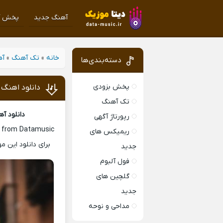
آهنگ جدید
پخش آ
خانه
»
تک آهنگ
»
آه
دسته‌بندی‌ها
پخش بزودی
دانلود اهنگ 
تک آهنگ
دانلود آ
رپورتاژ آگهی
e from Datamusic
ریمیکس های
برای دانلود این 
جدید
فول آلبوم
گلچین های
جدید
مداحی و نوحه