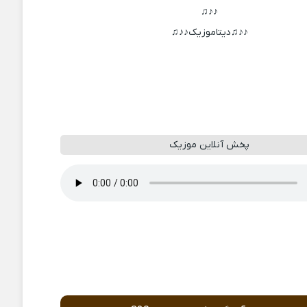
♪♪♫
♪♪♫دیتاموزیک♪♪♫
پخش آنلاین موزیک