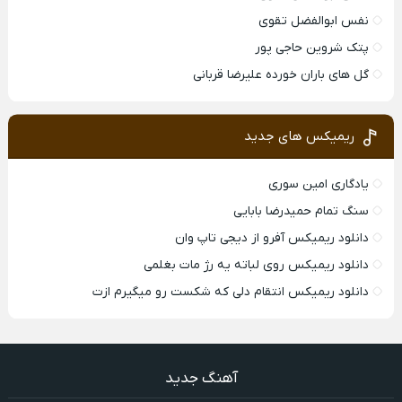
نفس ابوالفضل تقوی
پتک شروین حاجی پور
گل های باران خورده علیرضا قربانی
ریمیکس های جدید
یادگاری امین سوری
سنگ تمام حمیدرضا بابایی
دانلود ریمیکس آفرو از ديجی تاپ وان
دانلود ریمیکس روی لباته یه رژ مات بغلمی
دانلود ریمیکس انتقام دلی که شکست رو میگیرم ازت
آهنگ جدید