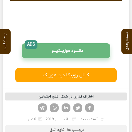
پست بعدی
پست قبلی
ADS
دانلــود موزیــکیـــو
کانال روبیکا دیتا موزیک
اشتراک گذاری در شبکه های اجتماعی
فیسوک
تویتر
لینکدین
واتساپ
تلگرام
آهنگ جدید
31 دسامبر 2019
0 نظر
برچسب ها :
کاوه آفاق