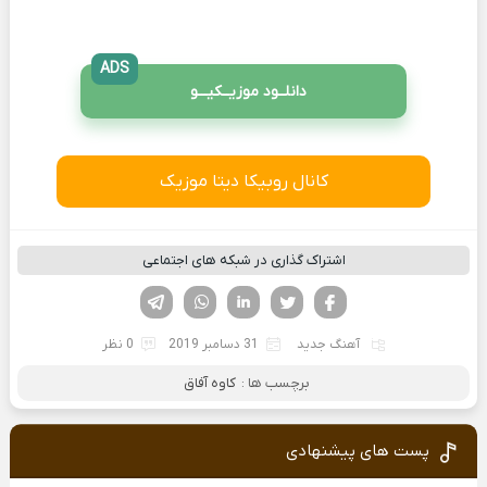
ADS
دانلــود موزیــکیـــو
کانال روبیکا دیتا موزیک
اشتراک گذاری در شبکه های اجتماعی
فیسوک
تویتر
لینکدین
واتساپ
تلگرام
آهنگ جدید
31 دسامبر 2019
0 نظر
برچسب ها :
کاوه آفاق
پست های پیشنهادی