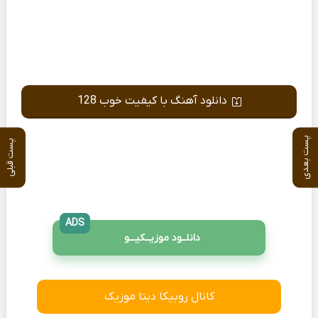
دانلود آهنگ با کیفیت خوب 128
پست بعدی
پست قبلی
ADS
دانلــود موزیــکیـــو
کانال روبیکا دیتا موزیک