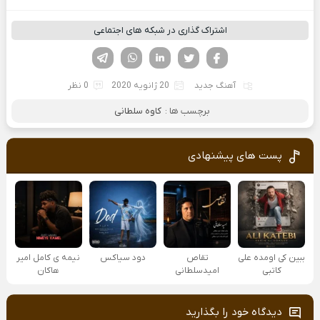
اشتراک گذاری در شبکه های اجتماعی
فیسوک
تویتر
لینکدین
واتساپ
تلگرام
آهنگ جدید
20 ژانویه 2020
0 نظر
برچسب ها :
کاوه سلطانی
پست های پیشنهادی
ببین کی اومده علی
تقاص
دود سیاکس
نیمه ی کامل امیر
کاتبی
امیدسلطانی
هاکان
دیدگاه خود را بگذارید