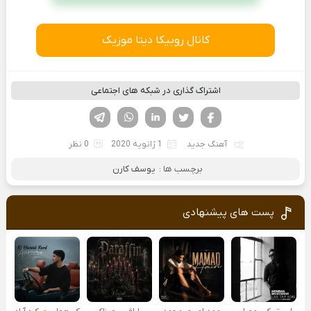
کانال روبیکا دیتا موزیک
اشتراک گذاری در شبکه های اجتماعی
فیسوک
تویتر
لینکدین
واتساپ
تلگرام
آهنگ جدید
1 ژانویه 2020
0 نظر
برچسب ها :
یوسف کارن
پست های پیشنهادی