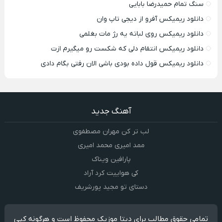
سنگ تمام حمیدرضا بابایی
دانلود ریمیکس آفرو از ديجی تاپ وان
دانلود ریمیکس روی لباته یه رژ مات بغلمی
دانلود ریمیکس انتقام دلی که شکست رو میگیرم ازت
دانلود ریمیکس قول داده بودی باشی الان رفتی بگام دادی
آهنگ جدید
لب تر کن مهران مصطفوی
ممد امیری محمد امیری
پارافین ویناک
کی هواییت کرد آراد
دستای تو مجید پورشریف
تمامی حقوق مطالب برای دیتا موزیک محفوظ است و هرگونه کپی