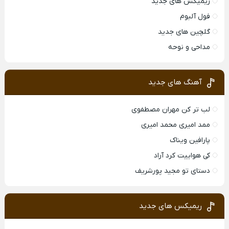
ریمیکس های جدید
فول آلبوم
گلچین های جدید
مداحی و نوحه
آهنگ های جدید
لب تر کن مهران مصطفوی
ممد امیری محمد امیری
پارافین ویناک
کی هواییت کرد آراد
دستای تو مجید پورشریف
ریمیکس های جدید