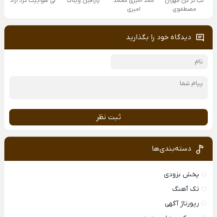
لب تر کن مهران
ممد امیری محمد
پارافین ویناک
کی هواییت کرد آراد
مصطفوی
امیری
دیدگاه خود را بگذارید
ثبت نظر
دسته‌بندی‌ها
پخش بزودی
تک آهنگ
رپورتاژ آگهی