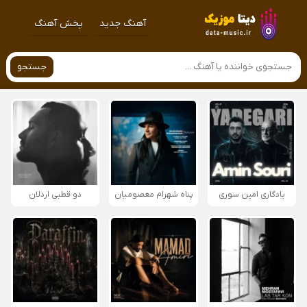
آهنگ جدید
پخش آهنگ
جستجو
یادگاری امین سوری
پناه شهرام معصومیان
دو قطبی اردلان