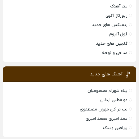
تک آهنگ
رپورتاژ آگهی
ریمیکس های جدید
فول آلبوم
گلچین های جدید
مداحی و نوحه
آهنگ های جدید
پناه شهرام معصومیان
دو قطبی اردلان
لب تر کن مهران مصطفوی
ممد امیری محمد امیری
پارافین ویناک