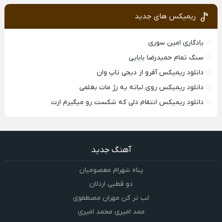
ریمیکس های جدید
یادگاری امین سوری
سنگ تمام حمیدرضا بابایی
دانلود ریمیکس آفرو از ديجی تاپ وان
دانلود ریمیکس روی لباته یه رژ مات بغلمی
دانلود ریمیکس انتقام دلی که شکست رو میگیرم ازت
آهنگ جدید
پناه شهرام معصومیان
دو قطبی اردلان
لب تر کن مهران مصطفوی
ممد امیری محمد امیری