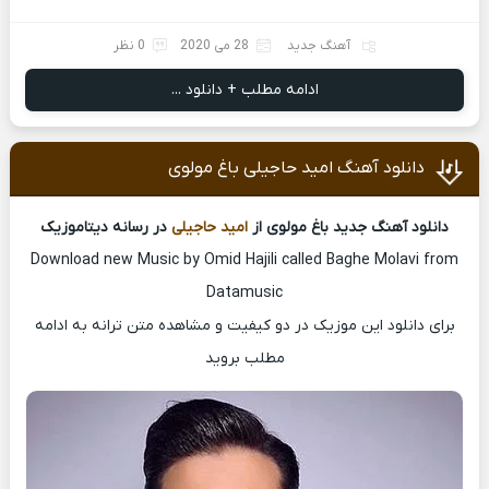
آهنگ جدید
28 می 2020
0 نظر
ادامه مطلب + دانلود ...
دانلود آهنگ امید حاجیلی باغ مولوی
دانلود آهنگ جدید باغ مولوی از
امید حاجیلی
در رسانه دیتاموزیک
Download new Music by Omid Hajili called Baghe Molavi from
Datamusic
برای دانلود این موزیک در دو کیفیت و مشاهده متن ترانه به ادامه
مطلب بروید