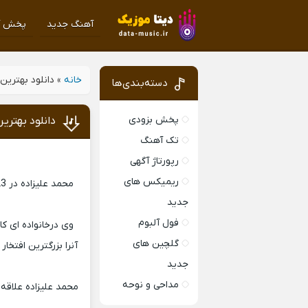
آهنگ جدید
پخش آ
خانه
»
دانلود بهترین
دسته‌بندی‌ها
پخش بزودی
دانلود بهتری
تک آهنگ
رپورتاژ آگهی
ریمیکس های
جدید
فول آلبوم
وی درخانواده ای ک
گلچین های
جدید
مداحی و نوحه
محمد علیزاده علاقه 