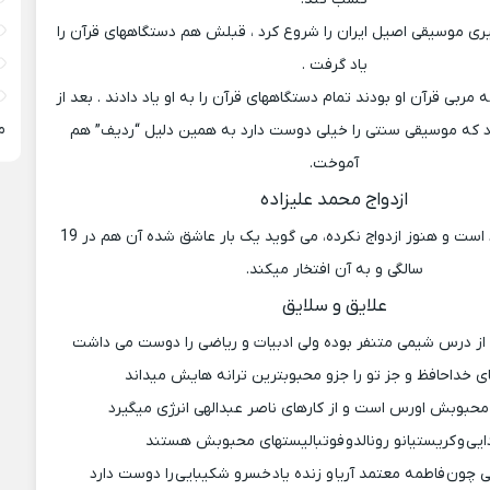
دگیری موسیقی اصیل ایران را شروع کرد ، قبلش هم دستگاههای قرآن را
یاد گرفت .
 مربی قرآن او بودند تمام دستگاههای قرآن را به او یاد دادند . بعد از
م
 که موسیقی سنتی را خیلی دوست دارد به همین دلیل “ردیف” هم
آموخت.
ازدواج محمد علیزاده
محمد علیزاده مجرد است و هنوز ازدواج نکرده، می گوید یک بار عاشق شده آن هم در 19
سالگی و به آن افتخار میکند.
علایق و سلایق
از درس شیمی متنفر بوده ولی ادبیات و ریاضی را دوست می داشت
 خداحافظ و جز تو را جزو محبوبترین ترانه هایش میداند
محبوبش اورس است و از کارهای ناصر عبدالهی انرژی میگیرد
ایی و کریستیانو رونالدو فوتبالیستهای محبوبش هستند
 چون فاطمه معتمد آریا و زنده یاد خسرو شکیبایی را دوست دارد