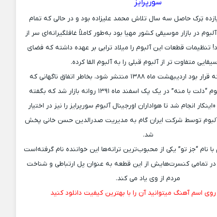
سورپرایز
 یازده تِرک حاصل سه سال تلاش محمد علیزاده بود و در حالی که تمام
بوم در بازار موسیقی کشور مهیا بود به‌طور کاملاً غافلگیرانه‌ای سر از
 تنظیمات قطعات این آلبوم را میلاد ترابی بر عهده داشته که فضای
قایی متفاوت تر از آلبوم قبلی را به آلبوم القا کرده.
آلبوم “سورپرایز” که قرار بود اردیبهشت ماه ۱۳۸۸ منتشر شود، بخاطر اتفاق ناگهانی که
افتاد، به همراه آلبوم “دلت با منه” در یک پک اسفند ماه ۱۳۹۱ روانه بازار شد که بگفته
ینکار انجام شد تا هواداران اورجینال آلبوم سورپرایز را نیز در اختیار
 آلبوم توسط شرکت ایران گام به مدیریت صدرالدین حسن خانی پخش
شد.
ا نام “جز تو” یکی از محبوب‌ترین ترانه‌ها این خواننده نام گرفته‌است
 در تمامی کنسرت‌هایش از این قطعه به عنوان پل ارتباطی و شناخت
مردم از وی یاد می‌ کند.
 روی اسم آهنگ میتوانید آن را با بهترین کیفیت دانلود کنید